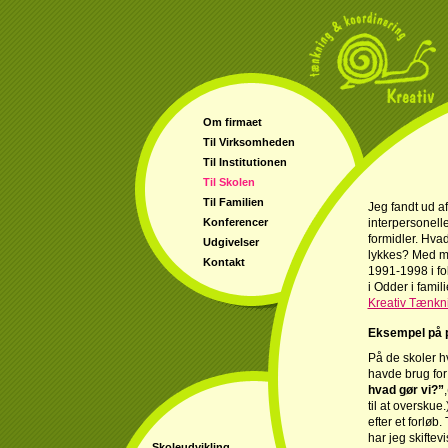
Om firmaet
Til Virksomheden
Til Institutionen
Til Skolen
Til Familien
Jeg fandt ud a
Konferencer
interpersonelle
formidler. Hvad
Udgivelser
lykkes? Med mi
Kontakt
1991-1998 i fo
i Odder i famil
Kreativ Tænkn
Eksempel på 
På de skoler hv
havde brug for 
hvad gør vi?”
til at oversku
efter et forløb
har jeg skiftev
Skoleudvikling