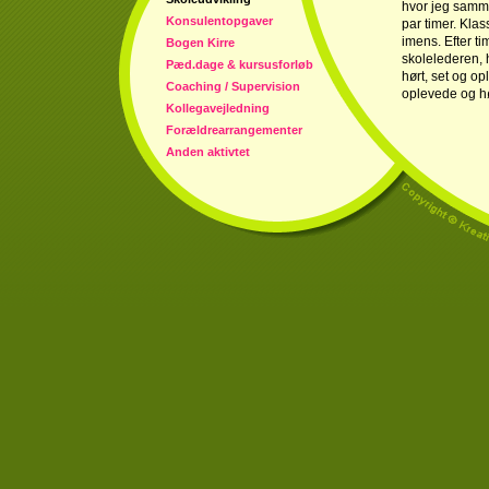
hvor jeg samm
Konsulentopgaver
par timer. Kla
imens. Efter t
Bogen Kirre
skolelederen, h
Pæd.dage & kursusforløb
hørt, set og opl
Coaching / Supervision
oplevede og hø
Kollegavejledning
Forældrearrangementer
Anden aktivtet